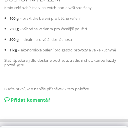
Kmín celý nabízíme v baleních podle vaší spotřeby:
100 g
– praktické balení pro běžné vaření
250 g
– výhodná varianta pro častější použití
500 g
– ideální pro větší domácnosti
1 kg
– ekonomické balení pro gastro provozy a velké kuchyně
Stačí špetka a jídlo dostane poctivou, tradiční chuť, kterou každý
pozná. 🌿✨
Buďte první, kdo napíše příspěvek k této položce.
Přidat komentář