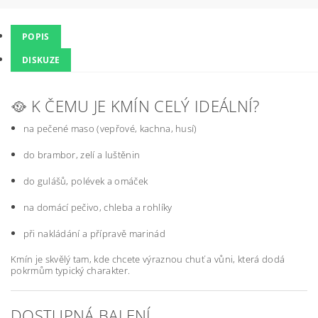
POPIS
DISKUZE
🥘 K ČEMU JE KMÍN CELÝ IDEÁLNÍ?
na pečené maso (vepřové, kachna, husí)
do brambor, zelí a luštěnin
do gulášů, polévek a omáček
na domácí pečivo, chleba a rohlíky
při nakládání a přípravě marinád
Kmín je skvělý tam, kde chcete výraznou chuť a vůni, která dodá
pokrmům typický charakter.
DOSTUPNÁ BALENÍ