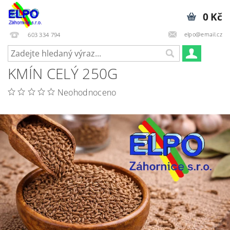
0 Kč
elpo@email.cz
603 334 794
KMÍN CELÝ 250G
Neohodnoceno