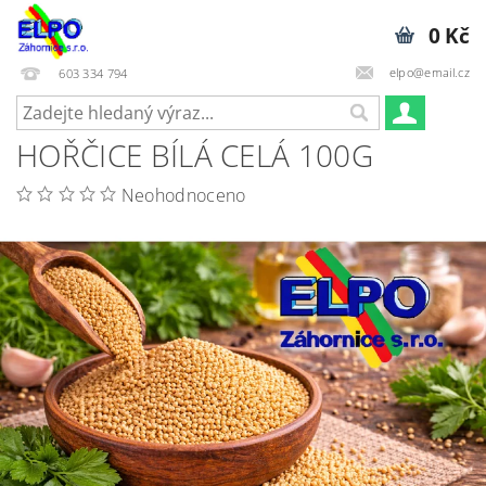
0 Kč
elpo@email.cz
603 334 794
HOŘČICE BÍLÁ CELÁ 100G
Neohodnoceno