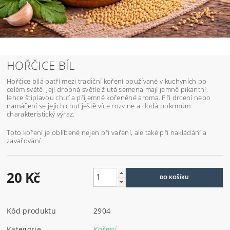
HOŘČICE BÍL
Hořčice bílá patří mezi tradiční koření používané v kuchyních po
celém světě. Její drobná světle žlutá semena mají jemně pikantní,
lehce štiplavou chuť a příjemné kořeněné aroma. Při drcení nebo
namáčení se jejich chuť ještě více rozvine a dodá pokrmům
charakteristický výraz.
Toto koření je oblíbené nejen při vaření, ale také při nakládání a
zavařování.
20 Kč
Kód produktu
2904
Kategorie
Koření