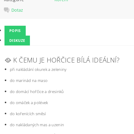
Dotaz
POPIS
DISKUZE
🥘 K ČEMU JE HOŘČICE BÍLÁ IDEÁLNÍ?
při nakládání okurek a zeleniny
do marinád na maso
do domácí hořčice a dresinků
do omáček a polévek
do kořenících směsí
do nakládaných mas a uzenin