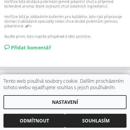
Hořčice bílá dodává pokrmům jemně pikantní chuť a příjemné
kořeněné aroma, které zvýrazní chuť ostatních ingrediencí.
Hořčice bílá je základním kořením pro každého, kdo rád připravuje
domácí nakládané speciality nebo chce dodat pokrmům jemnou
pikantnost. 🌿✨
Buďte první, kdo napíše příspěvek k této položce.
Přidat komentář
Shoptet.cz
|
Můjprvníeshop.cz
Tento web používá soubory cookie. Dalším procházením
tohoto webu vyjadřujete souhlas s jejich používáním.
Upravit nastavení
2026 ©
ELPO Záhornice s.r.o.
, všechna práva vyhrazena
NASTAVENÍ
cookies
Vytvořil Shoptet
ODMÍTNOUT
SOUHLASÍM