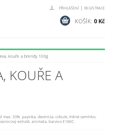
|
PŘIHLÁŠENÍ
REGISTRACE
KOŠÍK:
0 Kč
eva, kouře a brendy 100g
, KOUŘE A
ůl max. 30%. paprika, dextróza, ciibule, lněné semínko,
vasnicový extrakt, aromata, barvivo E160C.