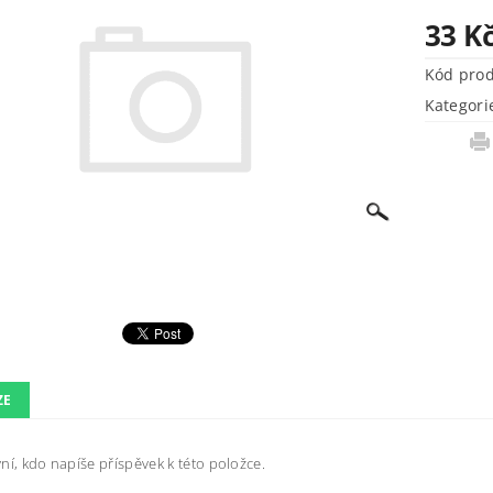
33 K
Kód pro
Kategori
ZE
ní, kdo napíše příspěvek k této položce.