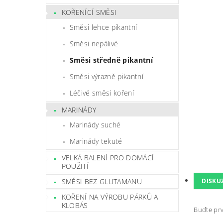
KOŘENÍCÍ SMĚSI
Směsi lehce pikantní
Směsi nepálivé
Směsi středně pikantní
Směsi výrazně pikantní
Léčivé směsi koření
MARINÁDY
Marinády suché
Marinády tekuté
VELKÁ BALENÍ PRO DOMÁCÍ
POUŽITÍ
SMĚSI BEZ GLUTAMANU
DISKU
KOŘENÍ NA VÝROBU PÁRKŮ A
KLOBÁS
Buďte prv