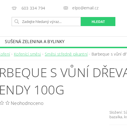
elpo@email.cz
603 334 794
SUŠENÁ ZELENINA A BYLINKY
OBCHODNÍ PODMÍNKY
KONTAKTY
Koření
Kořenící směsi
Směsi středně pikantní
Barbeque s vůní dř
RBEQUE S VŮNÍ DŘEVA
ENDY 100G
Neohodnoceno
Složení: S
bazalka, k