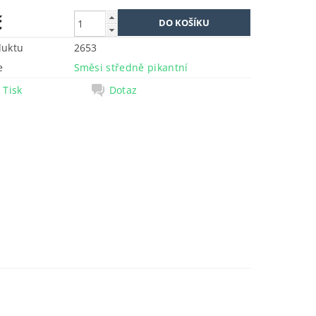
č
duktu
2653
e
Směsi středně pikantní
Tisk
Dotaz