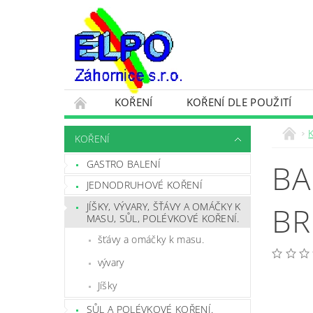
KOŘENÍ
KOŘENÍ DLE POUŽITÍ
OCHRANA OSOBNÍCH ÚDAJŮ A VŠEOBECNÉ 
KOŘENÍ
GASTRO BALENÍ
BA
JEDNODRUHOVÉ KOŘENÍ
JÍŠKY, VÝVARY, ŠŤÁVY A OMÁČKY K
BR
MASU, SŮL, POLÉVKOVÉ KOŘENÍ.
šťávy a omáčky k masu.
vývary
Jíšky
SŮL A POLÉVKOVÉ KOŘENÍ.