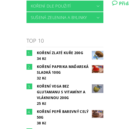
Při
KOŘENÍ DLE POUŽITÍ
SUŠENÁ ZELENINA A BYLINKY
TOP 10
KOŘENÍ ZLATÉ KUŘE 200G
34 Kč
KOŘENÍ PAPRIKA MAĎARSKÁ
SLADKÁ 100G
32 Kč
KOŘENÍ VEGA BEZ
GLUTAMANU S VITAMÍNY A
VLÁKNINOU 200G
25 Kč
KOŘENÍ PEPŘ BAREVNÝ CELÝ
50G
38 Kč