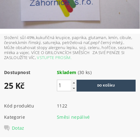
Složení: sůl 49%,kukuřičná krupice, paprika, glutaman, kmín, cibule,
česnek,kmín římský, saturejka, petrželová nať,pepř černý mletý,.
Může obsahovat stopy alergenu lepku, soji, celeru, hořčice, sezamu,
mléka a vajec. VÍCE O GRILOVACÍCH SMĚSÍCH ZA SVÉ PENÍZE SI
ZASLOUŽÍTE VÍC,
VSTUPTE PROSÍM.
Dostupnost
Skladem
(30 ks)
25 Kč
Kód produktu
1122
Kategorie
Směsi nepálivé
Dotaz