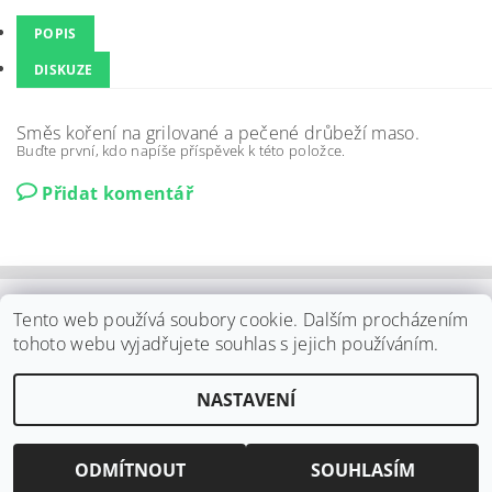
POPIS
DISKUZE
Směs koření na grilované a pečené drůbeží maso.
Buďte první, kdo napíše příspěvek k této položce.
Přidat komentář
Shoptet.cz
|
Můjprvníeshop.cz
Tento web používá soubory cookie. Dalším procházením
tohoto webu vyjadřujete souhlas s jejich používáním.
Upravit nastavení
2026 ©
ELPO Záhornice s.r.o.
, všechna práva vyhrazena
NASTAVENÍ
cookies
Vytvořil Shoptet
ODMÍTNOUT
SOUHLASÍM