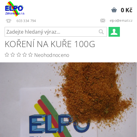
0 Kč
elpo@email.cz
603 334 794
KOŘENÍ NA KUŘE 100G
Neohodnoceno