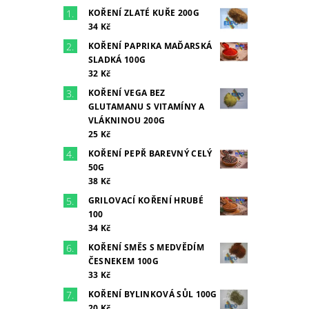
KOŘENÍ ZLATÉ KUŘE 200G
34 Kč
KOŘENÍ PAPRIKA MAĎARSKÁ
SLADKÁ 100G
32 Kč
KOŘENÍ VEGA BEZ
GLUTAMANU S VITAMÍNY A
VLÁKNINOU 200G
25 Kč
KOŘENÍ PEPŘ BAREVNÝ CELÝ
50G
38 Kč
GRILOVACÍ KOŘENÍ HRUBÉ
100
34 Kč
KOŘENÍ SMĚS S MEDVĚDÍM
ČESNEKEM 100G
33 Kč
KOŘENÍ BYLINKOVÁ SŮL 100G
20 Kč