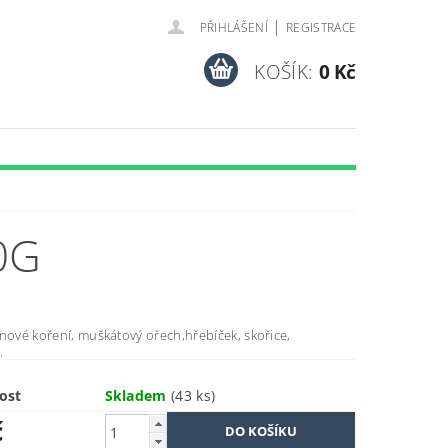
|
PŘIHLÁŠENÍ
REGISTRACE
KOŠÍK:
0 Kč
0G
nové koření, muškátový ořech,hřebíček, skořice,
.
ost
Skladem
(43 ks)
č