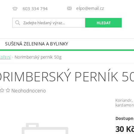
elpo@email.cz
603 334 794
SUŠENÁ ZELENINA A BYLINKY
OBCHODNÍ PODMÍNKY
KONTAKTY
Koření
Norimberský perník 50g
RIMBERSKÝ PERNÍK 5
Neohodnoceno
Koriandr, 
kardamon
Dostupn
30 K