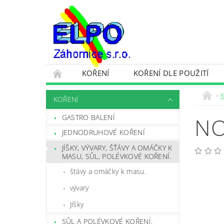
KOŘENÍ
KOŘENÍ DLE POUŽITÍ
OCHRANA OSOBNÍCH ÚDAJŮ A VŠEOBECNÉ 
KOŘENÍ
GASTRO BALENÍ
NO
JEDNODRUHOVÉ KOŘENÍ
JÍŠKY, VÝVARY, ŠŤÁVY A OMÁČKY K
MASU, SŮL, POLÉVKOVÉ KOŘENÍ.
šťávy a omáčky k masu.
vývary
Jíšky
SŮL A POLÉVKOVÉ KOŘENÍ.