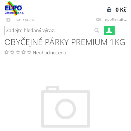
0 Kč
elpo@email.cz
603 334 794
OBYČEJNÉ PÁRKY PREMIUM 1KG
Neohodnoceno