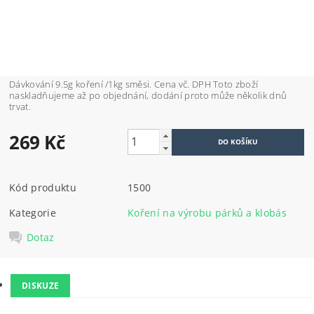
Dávkování 9.5g koření /1kg směsi. Cena vč. DPH Toto zboží
naskladňujeme až po objednání, dodání proto může několik dnů
trvat.
269 Kč
Kód produktu
1500
Kategorie
Koření na výrobu párků a klobás
Dotaz
DISKUZE