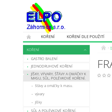
KOŘENÍ
KOŘENÍ DLE POUŽITÍ
OCHRANA OSOBNÍCH ÚDAJŮ A VŠEOBECNÉ 
KOŘENÍ
GASTRO BALENÍ
FR
JEDNODRUHOVÉ KOŘENÍ
JÍŠKY, VÝVARY, ŠŤÁVY A OMÁČKY K
MASU, SŮL, POLÉVKOVÉ KOŘENÍ.
šťávy a omáčky k masu.
vývary
Jíšky
SŮL A POLÉVKOVÉ KOŘENÍ.