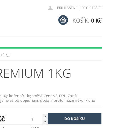
|
PŘIHLÁŠENÍ
REGISTRACE
KOŠÍK:
0 Kč
m 1kg
REMIUM 1KG
: 10g kořenní/ 1kg směsi. Cena vč. DPH Zboží
jeme až po objednání, dodání proto může několik dnů
Kč