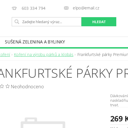
elpo@email.cz
603 334 794
SUŠENÁ ZELENINA A BYLINKY
OBCHODNÍ PODMÍNKY
KONTAKTY
Koření
Koření na výrobu párků a klobás
Frankfurtské párky Premiu
ANKFURTSKÉ PÁRKY P
Neohodnoceno
Dávkování
naskladňu
trvat.
269 