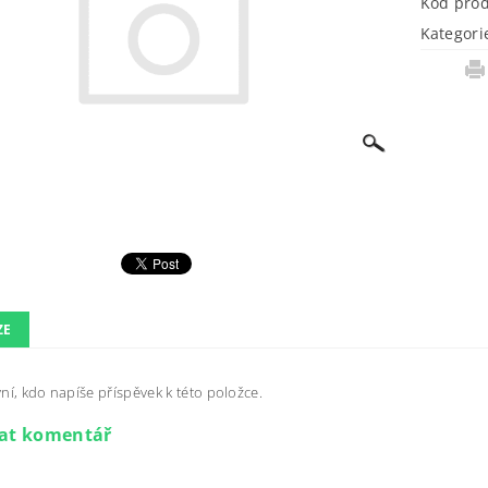
Kód pro
Kategori
ZE
ní, kdo napíše příspěvek k této položce.
dat komentář