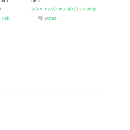
duktu
1493
e
Koření na výrobu párků a klobás
Tisk
Dotaz