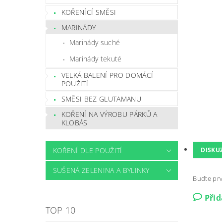
KOŘENÍCÍ SMĚSI
MARINÁDY
Marinády suché
Marinády tekuté
VELKÁ BALENÍ PRO DOMÁCÍ
POUŽITÍ
SMĚSI BEZ GLUTAMANU
KOŘENÍ NA VÝROBU PÁRKŮ A
KLOBÁS
DISKU
KOŘENÍ DLE POUŽITÍ
SUŠENÁ ZELENINA A BYLINKY
Buďte prv
Při
TOP 10