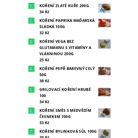
KOŘENÍ ZLATÉ KUŘE 200G
34 Kč
KOŘENÍ PAPRIKA MAĎARSKÁ
SLADKÁ 100G
32 Kč
KOŘENÍ VEGA BEZ
GLUTAMANU S VITAMÍNY A
VLÁKNINOU 200G
25 Kč
KOŘENÍ PEPŘ BAREVNÝ CELÝ
50G
38 Kč
GRILOVACÍ KOŘENÍ HRUBÉ
100
34 Kč
KOŘENÍ SMĚS S MEDVĚDÍM
ČESNEKEM 100G
33 Kč
KOŘENÍ BYLINKOVÁ SŮL 100G
20 Kč