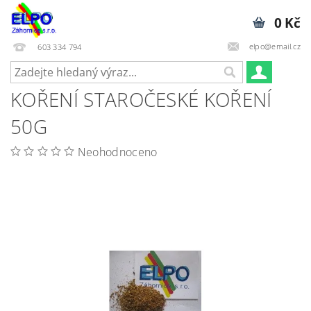
0 Kč
elpo@email.cz
603 334 794
KOŘENÍ STAROČESKÉ KOŘENÍ
50G
Neohodnoceno