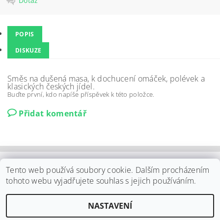
Dotaz
POPIS
DISKUZE
Směs na dušená masa, k dochucení omáček, polévek a
klasických českých jídel.
Buďte první, kdo napíše příspěvek k této položce.
Přidat komentář
Shoptet.cz
|
Můjprvníeshop.cz
Tento web používá soubory cookie. Dalším procházením
tohoto webu vyjadřujete souhlas s jejich používáním.
Upravit nastavení
2026 ©
ELPO Záhornice s.r.o.
, všechna práva vyhrazena
NASTAVENÍ
cookies