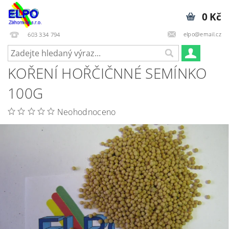
0 Kč
elpo@email.cz
603 334 794
KOŘENÍ HOŘČIČNNÉ SEMÍNKO
100G
Neohodnoceno