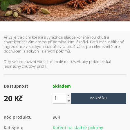
Anýz je tradiční koření s výraznou sladce kořeněnou chutí a
charakteristickým aroma připomínajícím lékořici. Patří mezi oblíbené
ingredience v kuchyni i cukrářství a používá se po celém světě pro
dochucení sladkých i slaných pokrmů.
Díky své intenzivní vůni stačí malé množství, aby pokrm získal
jedinečný chuťový profil.
Dostupnost
Skladem
20 Kč
Kód produktu
964
Kategorie
Koření na sladké pokrmy