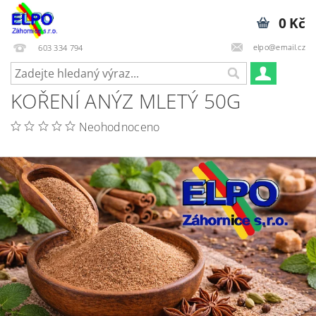
0 Kč
elpo@email.cz
603 334 794
KOŘENÍ ANÝZ MLETÝ 50G
Neohodnoceno