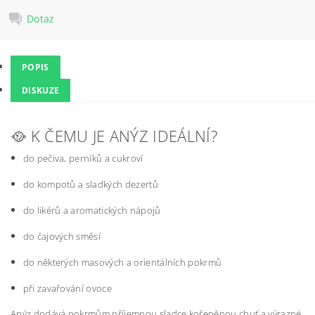
Dotaz
POPIS
DISKUZE
🥘 K ČEMU JE ANÝZ IDEÁLNÍ?
do pečiva, perníků a cukroví
do kompotů a sladkých dezertů
do likérů a aromatických nápojů
do čajových směsí
do některých masových a orientálních pokrmů
při zavařování ovoce
Anýz dodává pokrmům příjemnou sladce kořeněnou chuť a výrazné