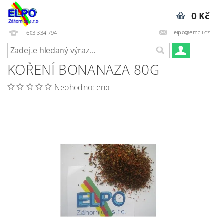
0 Kč
elpo@email.cz
603 334 794
KOŘENÍ BONANAZA 80G
Neohodnoceno