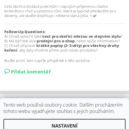
Celá skořice dodává pokrmům i nápojům příjemnou sladce
kořeněnou chuť a výraznou vůni, která je typická především pro
dezerty, ale skvěle doplňuje i některá slaná jídla. ✨🌿
Follow-Up Questions:
A) Chceš vytvořit také
text pro skořici mletou ve stejném stylu
?
B) Má být text více
prodejní pro e-shop
, nebo spíše informativní?
C) Chceš připravit
krátké popisy (2–3 věty) pro všechny druhy
koření
, aby byly vhodné přímo pod název produktu?
Buďte první, kdo napíše příspěvek k této položce.
Přidat komentář
Shoptet.cz
|
Můjprvníeshop.cz
Tento web používá soubory cookie. Dalším procházením
tohoto webu vyjadřujete souhlas s jejich používáním.
Upravit nastavení
2026 ©
ELPO Záhornice s.r.o.
, všechna práva vyhrazena
NASTAVENÍ