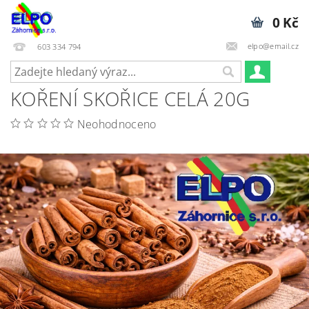
0 Kč
elpo@email.cz
603 334 794
KOŘENÍ SKOŘICE CELÁ 20G
Neohodnoceno