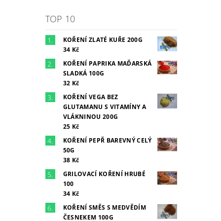
TOP 10
KOŘENÍ ZLATÉ KUŘE 200G
34 Kč
KOŘENÍ PAPRIKA MAĎARSKÁ
SLADKÁ 100G
32 Kč
KOŘENÍ VEGA BEZ
GLUTAMANU S VITAMÍNY A
VLÁKNINOU 200G
25 Kč
KOŘENÍ PEPŘ BAREVNÝ CELÝ
50G
38 Kč
GRILOVACÍ KOŘENÍ HRUBÉ
100
34 Kč
KOŘENÍ SMĚS S MEDVĚDÍM
ČESNEKEM 100G