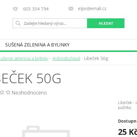
elpo@email.cz
603 334 794
SUŠENÁ ZELENINA A BYLINKY
OBCHODNÍ PODMÍNKY
KONTAKTY
ušená zelenina a bylinky
Jednodruhová
Libeček 50g
BEČEK 50G
Neohodnoceno
Libeček - 
pažitka.
Dostupn
25 K