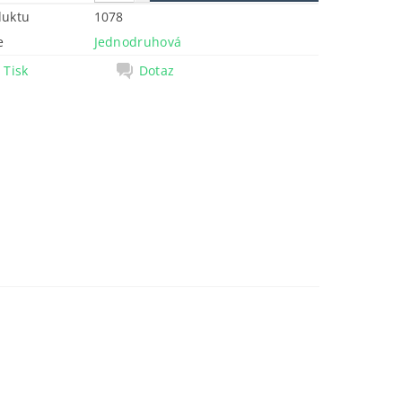
duktu
1078
e
Jednodruhová
Tisk
Dotaz