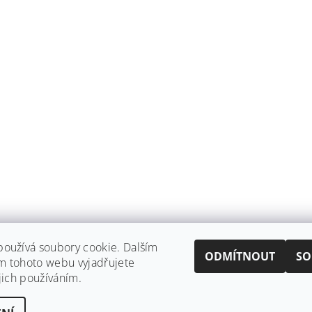
oužívá soubory cookie. Dalším
ODMÍTNOUT
SO
m tohoto webu vyjadřujete
Shoptet.cz
|
Můjprvníeshop.cz
ejich používáním.