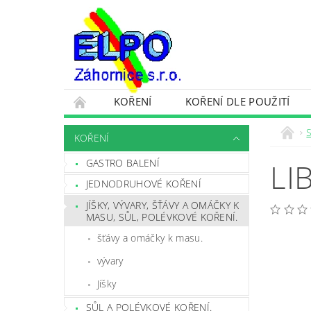
KOŘENÍ
KOŘENÍ DLE POUŽITÍ
OCHRANA OSOBNÍCH ÚDAJŮ A VŠEOBECNÉ 
S
KOŘENÍ
GASTRO BALENÍ
LI
JEDNODRUHOVÉ KOŘENÍ
JÍŠKY, VÝVARY, ŠŤÁVY A OMÁČKY K
MASU, SŮL, POLÉVKOVÉ KOŘENÍ.
šťávy a omáčky k masu.
vývary
Jíšky
SŮL A POLÉVKOVÉ KOŘENÍ.