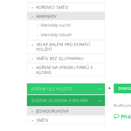
KOŘENÍCÍ SMĚSI
MARINÁDY
Marinády suché
Marinády tekuté
VELKÁ BALENÍ PRO DOMÁCÍ
POUŽITÍ
SMĚSI BEZ GLUTAMANU
KOŘENÍ NA VÝROBU PÁRKŮ A
KLOBÁS
DISKU
KOŘENÍ DLE POUŽITÍ
SUŠENÁ ZELENINA A BYLINKY
Buďte prv
JEDNODRUHOVÁ
Při
SMĚSI