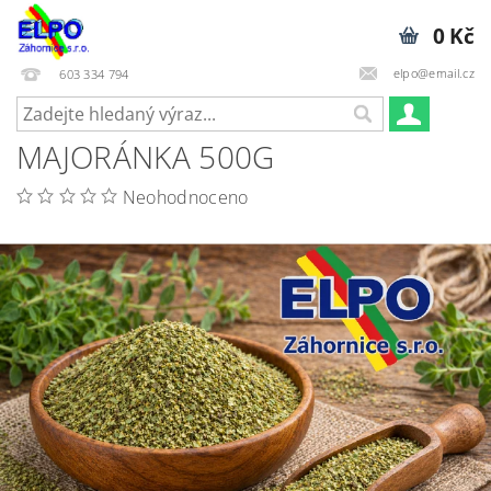
0 Kč
elpo@email.cz
603 334 794
MAJORÁNKA 500G
Neohodnoceno