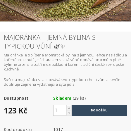
MAJORÁNKA – JEMNÁ BYLINA S
TYPICKOU VŮNÍ 🌿✨
Majoránka je oblíbená aromatická bylina s jemnou, lehce nasládlou a
kořeněnou chutí. Její charakteristická vůně dodává pokrmům plné
bylinné aroma a patří mezi základní koření tradiční české i evropské
kuchyně.
Sušená majoránka si zachovává svou typickou chuť i vůni a skvěle
doplňuje zejména vydatnější a sytá jídla.
Dostupnost
Skladem
(29 ks)
123 Kč
Kód produktu
1017