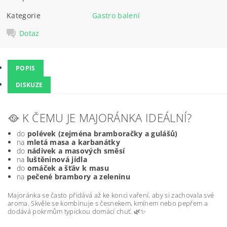
Kategorie
Gastro balení
Dotaz
POPIS
DISKUZE
🥘 K ČEMU JE MAJORÁNKA IDEÁLNÍ?
do
polévek (zejména bramboračky a gulášů)
na
mletá masa a karbanátky
do
nádivek a masových směsí
na
luštěninová jídla
do
omáček a šťáv k masu
na
pečené brambory a zeleninu
Majoránka se často přidává až ke konci vaření, aby si zachovala své
aroma. Skvěle se kombinuje s česnekem, kmínem nebo pepřem a
dodává pokrmům typickou domácí chuť. 🌿✨