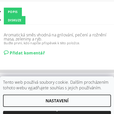
POPIS
DISKUZE
Aromatická směs vhodná na grilování, pečení a rožnění
masa, zeleniny a ryb.
Buďte první, kdo napíše příspěvek k této položce.
Přidat komentář
Shoptet.cz
|
Můjprvníeshop.cz
Tento web používá soubory cookie. Dalším procházením
tohoto webu vyjadřujete souhlas s jejich používáním.
Upravit nastavení
2026 ©
ELPO Záhornice s.r.o.
, všechna práva vyhrazena
NASTAVENÍ
cookies